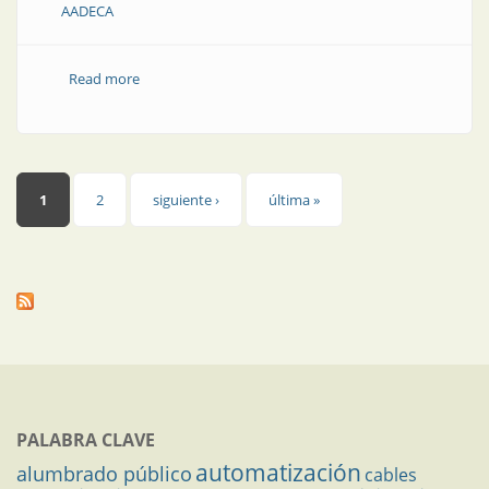
AADECA
Read more
about Semana del Control Automático AADECA 2020
Páginas
1
2
siguiente ›
última »
PALABRA CLAVE
automatización
alumbrado público
cables