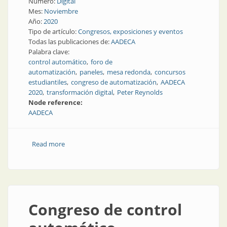
Número:
Digital
Mes:
Noviembre
Año:
2020
Tipo de artículo:
Congresos, exposiciones y eventos
Todas las publicaciones de:
AADECA
Palabra clave:
control automático
foro de
automatización
paneles
mesa redonda
concursos
estudiantiles
congreso de automatización
AADECA
2020
transformación digital
Peter Reynolds
Node reference:
AADECA
Read more
about Todo lo que pasó en la Semana de Control
Automático AADECA 2020
Congreso de control