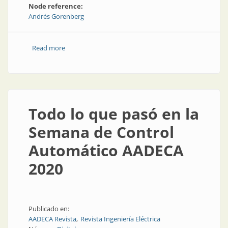
Node reference:
Andrés Gorenberg
Read more
about AADECA 2020, ¿qué aprendimos y qué
oportunidades nos dejaron los paneles sobre
Industria 4.0?
Todo lo que pasó en la
Semana de Control
Automático AADECA
2020
Publicado en:
AADECA Revista
Revista Ingeniería Eléctrica