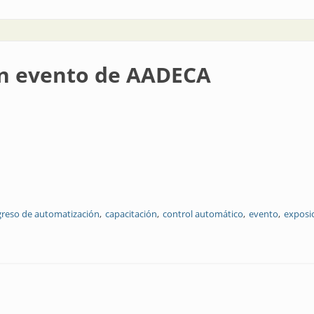
ran evento de AADECA
reso de automatización
capacitación
control automático
evento
exposi
e AADECA