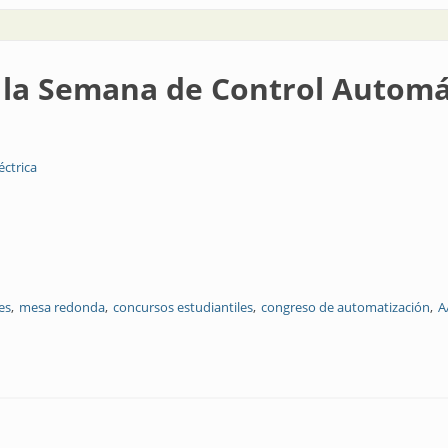
n la Semana de Control Autom
éctrica
es
mesa redonda
concursos estudiantiles
congreso de automatización
A
de Control Automático AADECA 2020