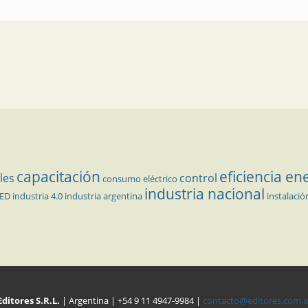
capacitación
eficiencia en
les
control
consumo eléctrico
industria nacional
LED
industria 4.0
industria argentina
instalació
Editores S.R.L.
| Argentina | +54 9 11 4947-9984 |
contacto@editores.com.a