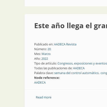
Este año llega el g
Publicado en:
AADECA Revista
Número:
20
Mes:
Marzo
Año:
2022
Tipo de artículo:
Congresos, exposiciones y eventos
Todas las publicaciones de:
AADECA
Palabra clave:
semana del control automático
cong
Node reference:
AADECA
Read more
about Este año llega el gran evento d