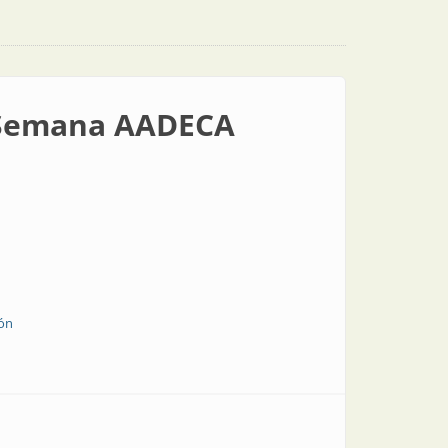
a Semana AADECA
ión