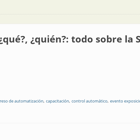
¿qué?, ¿quién?: todo sobre l
reso de automatización
capacitación
control automático
evento exposic
én?: todo sobre la Semana AADECA