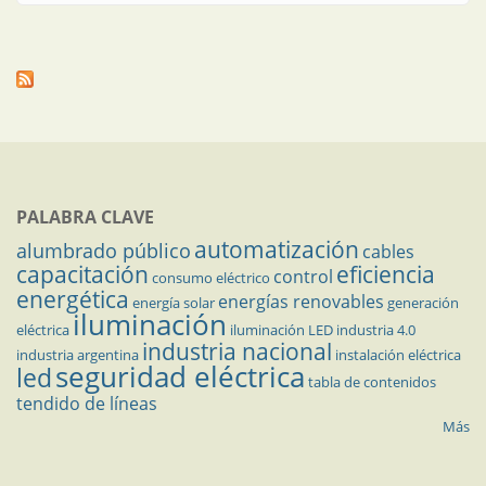
PALABRA CLAVE
automatización
alumbrado público
cables
capacitación
eficiencia
control
consumo eléctrico
energética
energías renovables
energía solar
generación
iluminación
eléctrica
iluminación LED
industria 4.0
industria nacional
industria argentina
instalación eléctrica
seguridad eléctrica
led
tabla de contenidos
tendido de líneas
Más