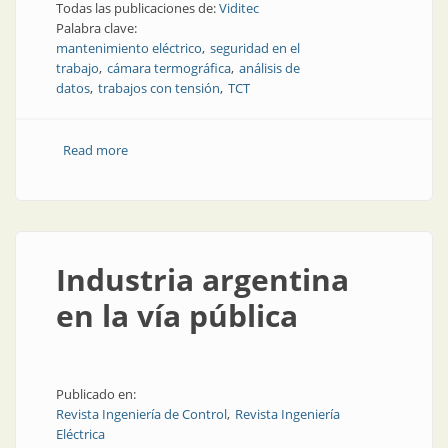
Todas las publicaciones de:
Viditec
Palabra clave:
mantenimiento eléctrico
seguridad en el
trabajo
cámara termográfica
análisis de
datos
trabajos con tensión
TCT
Read more
about La integridad eléctrica como eje de la seguridad
laboral: desafíos y soluciones bajo la Resolución
900/2015 SRT
Industria argentina
en la vía pública
Publicado en:
Revista Ingeniería de Control
Revista Ingeniería
Eléctrica