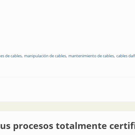
tes de cables
manipulación de cables
mantenimiento de cables
cables da
ble
sus procesos totalmente certi