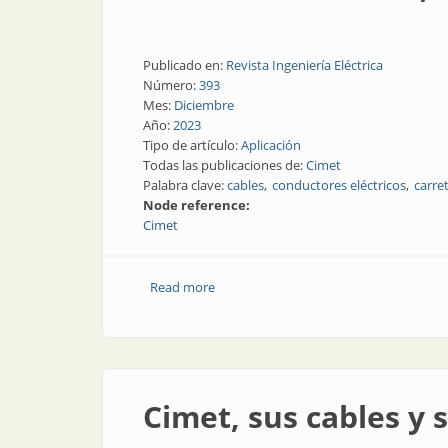
Publicado en:
Revista Ingeniería Eléctrica
Número:
393
Mes:
Diciembre
Año:
2023
Tipo de artículo:
Aplicación
Todas las publicaciones de:
Cimet
Palabra clave:
cables
conductores eléctricos
carre
Node reference:
Cimet
Read more
about Se cuida el carrete, se cuida el ca
Cimet, sus cables y 