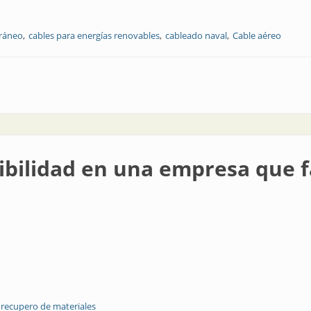
rráneo
cables para energías renovables
cableado naval
Cable aéreo
n diversas industrias
ibilidad en una empresa que f
recupero de materiales