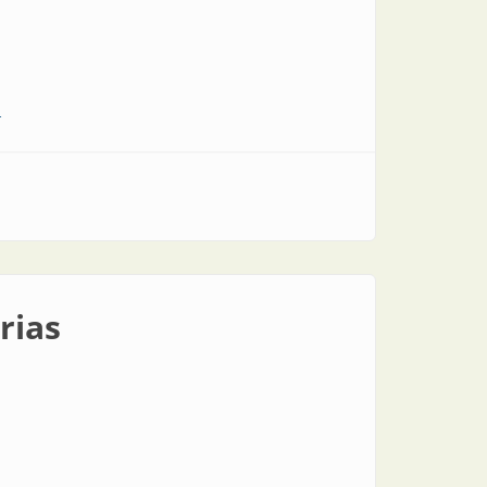
r
rias