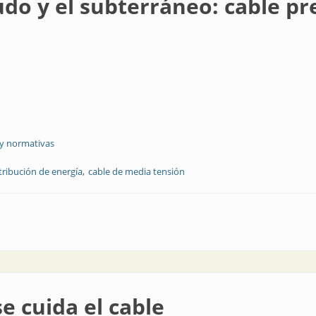
udo y el subterráneo: cable 
 y normativas
tribución de energía
cable de media tensión
terráneo: cable preensamblado de media tensión
se cuida el cable