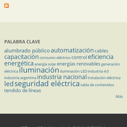
PALABRA CLAVE
automatización
alumbrado público
cables
capacitación
eficiencia
control
consumo eléctrico
energética
energías renovables
energía solar
generación
iluminación
eléctrica
iluminación LED
industria 4.0
industria nacional
industria argentina
instalación eléctrica
seguridad eléctrica
led
tabla de contenidos
tendido de líneas
Más