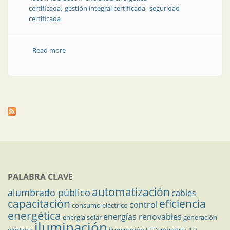
certificada
gestión integral certificada
seguridad
certificada
Read more
about Cimet, sus cables y sus procesos totalmente
certificados
PALABRA CLAVE
automatización
alumbrado público
cables
capacitación
eficiencia
control
consumo eléctrico
energética
energías renovables
energía solar
generación
iluminación