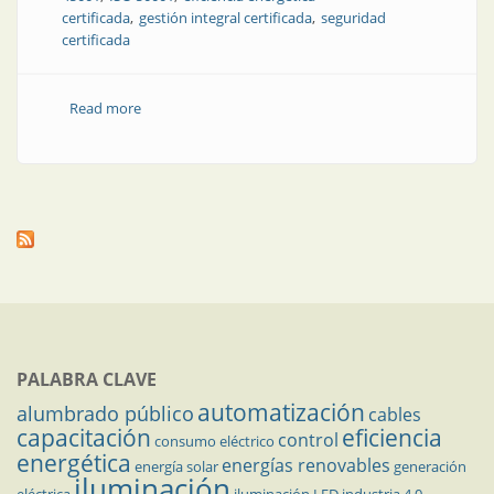
certificada
gestión integral certificada
seguridad
certificada
Read more
about Cimet, sus cables y sus procesos totalmente
certificados
PALABRA CLAVE
automatización
alumbrado público
cables
capacitación
eficiencia
control
consumo eléctrico
energética
energías renovables
energía solar
generación
iluminación