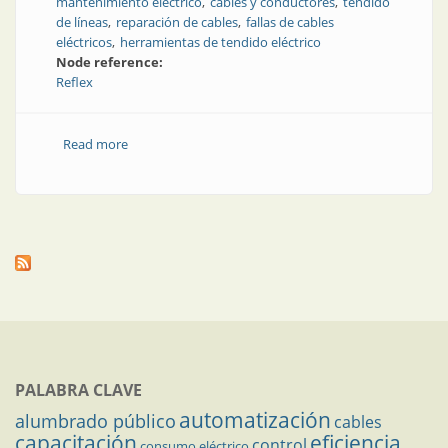
mantenimiento eléctrico
cables y conductores
tendido
de líneas
reparación de cables
fallas de cables
eléctricos
herramientas de tendido eléctrico
Node reference:
Reflex
Read more
about Localización de fallas en cables de energía
PALABRA CLAVE
automatización
alumbrado público
cables
capacitación
eficiencia
control
consumo eléctrico