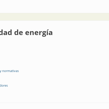
a y eficiencia energética
idad de energía
 y normativas
adores