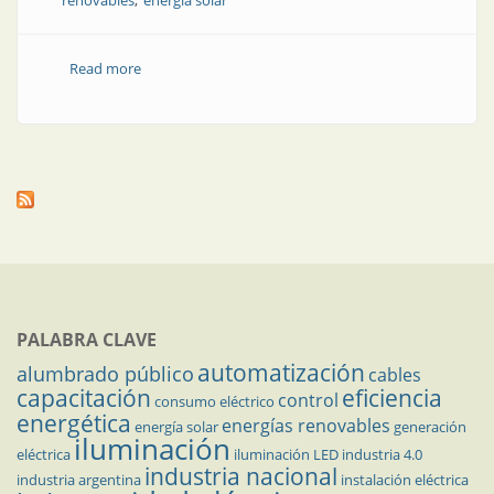
renovables
energía solar
Read more
about Conexión segura en sistemas fotovoltaicos
PALABRA CLAVE
automatización
alumbrado público
cables
capacitación
eficiencia
control
consumo eléctrico
energética
energías renovables
energía solar
generación
iluminación
eléctrica
iluminación LED
industria 4.0
industria nacional
industria argentina
instalación eléctrica