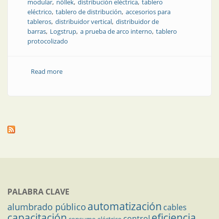
modular
nöllek
distribución eléctrica
tablero
eléctrico
tablero de distribución
accesorios para
tableros
distribuidor vertical
distribuidor de
barras
Logstrup
a prueba de arco interno
tablero
protocolizado
Read more
about Equipamiento eléctrico industrial
PALABRA CLAVE
automatización
alumbrado público
cables
capacitación
eficiencia
control