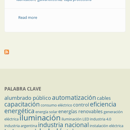
Read more
about ¿Qué es exactamente lo que hace el
galvanizado?
PALABRA CLAVE
automatización
alumbrado público
cables
capacitación
eficiencia
control
consumo eléctrico
energética
energías renovables
energía solar
generación
iluminación
eléctrica
iluminación LED
industria 4.0
industria nacional
industria argentina
instalación eléctrica