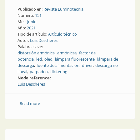
Publicado en:
Revista Luminotecnia
Número:
151
Mes:
Junio
Año:
2021
Tipo de artículo:
Artículo técnico
Autor:
Luis Deschères
Palabra clave:
distorsión armónica
armónicas
factor de
potencia
led
oled
lámpara fluorescente
lámpara de
descarga
fuente de alimentación
driver
descarga no
lineal
parpadeo
flickering
Node reference:
Luis Deschères
Read more
about Impacto de la iluminación led en la calidad de la
energía