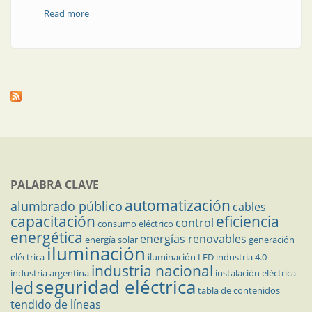
Read more
about Alumbrado artificial nocturno
PALABRA CLAVE
automatización
alumbrado público
cables
capacitación
eficiencia
control
consumo eléctrico
energética
energías renovables
energía solar
generación
iluminación
eléctrica
iluminación LED
industria 4.0
industria nacional
industria argentina
instalación eléctrica
seguridad eléctrica
led
tabla de contenidos
tendido de líneas