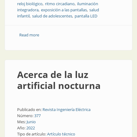
reloj biológico
ritmo circadiano
iluminación
integradora
exposición a las pantallas
salud
infantil
salud de adolescentes
pantalla LED
Read more
about El ojo y el cerebro de los niños, niñas y
adolescentes bajo la luz de las pantallas visuales
Acerca de la luz
artificial nocturna
Publicado en:
Revista Ingeniería Eléctrica
Número:
377
Mes:
Junio
Año:
2022
Tipo de artículo:
Artículo técnico