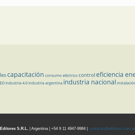
capacitación
eficiencia en
les
control
consumo eléctrico
industria nacional
LED
industria 4.0
industria argentina
instalació
Editores S.R.L.
| Argentina | +54 9 11 4947-9984 |
contacto@editores.com.ar