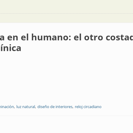
a en el humano: el otro costad
ínica
minación
luz natural
diseño de interiores
reloj circadiano
o: el otro costado de la responsabilidad lumínica