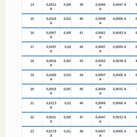
14
0,0012
0,0008 A
39
0,97%
0,0066
0,0047 A
A
A
15
0,0316
0,0223 A
40
25,91%
0,0008
0,0006 A
A
A
16
0,0007
0,0005 A
41
0,57%
0,0061
0,0043 A
A
A
17
0,0297
0,021 A
42
24,34%
0,0007
0,0005 A
A
A
18
0,0016
0,0012 A
43
1,35%
0,0053
0,0038 A
A
A
19
0,0256
0,0181 A
44
20,98%
0,0007
0,0005 A
A
A
20
0,0016
0,0011 A
45
1,33%
0,0044
0,0031 A
A
A
21
0,0213
0,015 A
46
17,46%
0,0009
0,0006 A
A
A
22
0,0011
0,0008 A
47
0,92%
0,0047
0,0033 A
A
A
23
0,0179
0,0126 A
48
14,66%
0,0007
0,0005 A
A
A