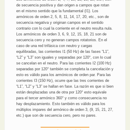
de secuencia positiva y dan origen a campos que rotan
en el mismo sentido que la fundamental (I1). Los
armónicos de orden 2, 5, 8, 11, 14, 17, 20, etc., son de
secuencia negativa y originan campos en el sentido
contrario con lo cual la corriente en el neutro resulta nula.
Los armónicos de orden 3, 6, 9, 12, 15, 18, 21 son de
secuencia cero y no generan campos rotatorios. En el
caso de una red trifásica con neutro y cargas
equilibradas, las corrientes I1 (50 Hz) de las fases “L1”,
“L2” y “L3” son iguales y separadas por 120°, con lo cual
se cancelan en el neutro. Para las corrientes I2 (100 Hz)
separadas por 120° también se completa la cancelación y
esto es válido para los armónicos de orden par. Para las
corrientes I3 (150 Hz), ocurre que las tres corrientes de
“L1”, “L2” y “L3” se hallan en fase. La razón es que si bien
están desplazadas una de otra por 120° esto equivale
para el tercer armónico 360° y como consecuencia no
hay desplazamiento. Esto también es válido para los
múltiplos impares del armónico de orden 3, (9, 15, 21, 27,
etc.) que son de secuencia cero, pero no pares.