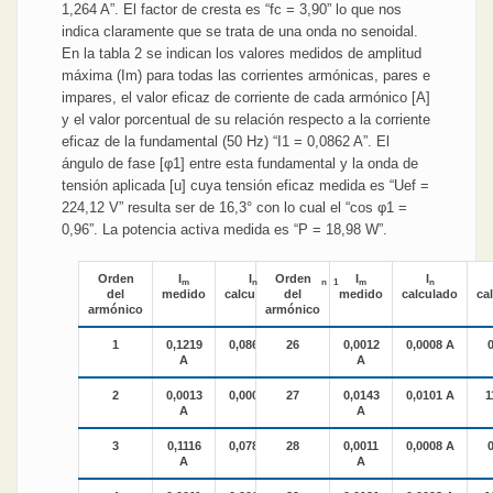
1,264 A”. El factor de cresta es “fc = 3,90” lo que nos
indica claramente que se trata de una onda no senoidal.
En la tabla 2 se indican los valores medidos de amplitud
máxima (Im) para todas las corrientes armónicas, pares e
impares, el valor eficaz de corriente de cada armónico [A]
y el valor porcentual de su relación respecto a la corriente
eficaz de la fundamental (50 Hz) “I1 = 0,0862 A”. El
ángulo de fase [φ1] entre esta fundamental y la onda de
tensión aplicada [u] cuya tensión eficaz medida es “Uef =
224,12 V” resulta ser de 16,3° con lo cual el “cos φ1 =
0,96”. La potencia activa medida es “P = 18,98 W”.
Orden
I
I
Orden
I
/I
I
I
m
n
n
1
m
n
del
medido
calculado
del
calculado
medido
calculado
ca
armónico
armónico
1
0,1219
0,0862 A
26
100%
0,0012
0,0008 A
A
A
2
0,0013
0,0009 A
27
1,04%
0,0143
0,0101 A
1
A
A
3
0,1116
0,0789 A
28
91,55%
0,0011
0,0008 A
A
A