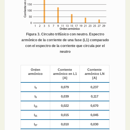
Figura 3. Circuito trifásico con neutro. Espectro
armónico de la corriente de una fase (L1) comparado
con el espectro de la corriente que circula por el
neutro
Orden
Corriente
Corriente
armónico
armónico en L1
armónico LN
[A]
[A]
I
0,079
0,237
3
I
0,039
0,117
9
I
0,022
0,670
15
I
0,015
0,045
21
I
0,010
0,030
27