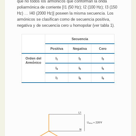
que no todos los armónicos que conforman la onda
poliarmónica de corriente [I1 (50 Hz); I2 (100 Hz); I3 (150
Hz) … I40 (2000 Hz)] poseen la misma secuencia. Los
armónicos se clasifican como de secuencia positiva,
negativa y de secuencia cero u homopolar (ver tabla 1).
Secuencia
Positiva
Negativa
Cero
Orden del
I
I
I
1
2
3
Armónico
I
I
I
4
5
6
I
I
I
7
8
9