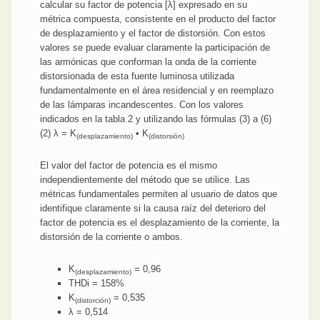
calcular su factor de potencia [λ] expresado en su
métrica compuesta, consistente en el producto del factor
de desplazamiento y el factor de distorsión. Con estos
valores se puede evaluar claramente la participación de
las armónicas que conforman la onda de la corriente
distorsionada de esta fuente luminosa utilizada
fundamentalmente en el área residencial y en reemplazo
de las lámparas incandescentes. Con los valores
indicados en la tabla 2 y utilizando las fórmulas (3) a (6)
(2) λ = K
• K
(desplazamiento)
(distorsión)
El valor del factor de potencia es el mismo
independientemente del método que se utilice. Las
métricas fundamentales permiten al usuario de datos que
identifique claramente si la causa raíz del deterioro del
factor de potencia es el desplazamiento de la corriente, la
distorsión de la corriente o ambos.
K
= 0,96
(desplazamiento)
THDi = 158%
K
= 0,535
(distorción)
λ = 0,514