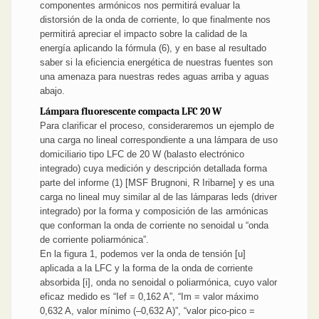
componentes armónicos nos permitirá evaluar la
distorsión de la onda de corriente, lo que finalmente nos
permitirá apreciar el impacto sobre la calidad de la
energía aplicando la fórmula (6), y en base al resultado
saber si la eficiencia energética de nuestras fuentes son
una amenaza para nuestras redes aguas arriba y aguas
abajo.
Lámpara fluorescente compacta LFC 20 W
Para clarificar el proceso, consideraremos un ejemplo de
una carga no lineal correspondiente a una lámpara de uso
domiciliario tipo LFC de 20 W (balasto electrónico
integrado) cuya medición y descripción detallada forma
parte del informe (1) [MSF Brugnoni, R Iribarne] y es una
carga no lineal muy similar al de las lámparas leds (driver
integrado) por la forma y composición de las armónicas
que conforman la onda de corriente no senoidal u “onda
de corriente poliarmónica”.
En la figura 1, podemos ver la onda de tensión [u]
aplicada a la LFC y la forma de la onda de corriente
absorbida [i], onda no senoidal o poliarmónica, cuyo valor
eficaz medido es “Ief = 0,162 A”, “Im = valor máximo
0,632 A, valor mínimo (–0,632 A)”, “valor pico-pico =