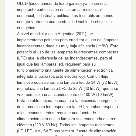
OLED (diodo emisor de luz orgánico) ya tienen una
importante participación en las áreas residencial,
comercial, industrial y pública. Los leds utilizan menos
energía y ofrecen una oportunidad viable de eficiencia
energética.
A nivel mundial y en la Argentina (2011), se
implementaron políticas para erradicar el uso de lámparas
incandescentes dada su muy baja eficiencia (lm/W). Esto
potenció el uso de las lámparas fluorescentes compactas
(LFC) que, a diferencia de las incandescentes, pero al
igual que las lámparas led, requieren para su
funcionamiento una fuente de alimentación electrónica
integrada al bulbo (balasto electrónico). Con un flujo
luminoso equivalente, una lámpara led de 14 W (72 lm/W)
reemplaza una lámpara LFC de 25 W (40 lm/W), que a su
vez reemplaza una incandescente de 100 W (10 lm/W).
Esta notable mejora en cuanto a la eficiencia energética
de la tecnología led respecto a la LFC, y ambas respecto
a las incandescentes, requiere una fuente de
alimentación para que la lámpara sea conectada a la red
eléctrica (220 V-50 Hz). Todas las lámparas a descarga
(LF, LFC, VM, SAP) requieren su fuente de alimentación,