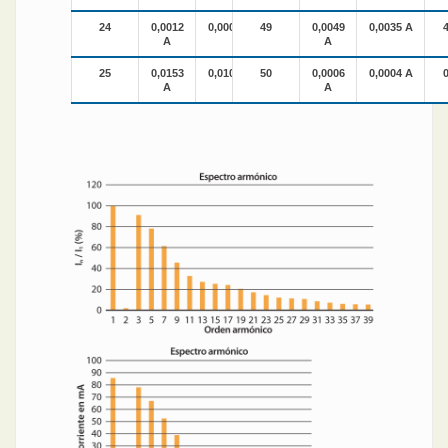
24
0,0012
0,0008 A
49
0,97%
0,0049
0,0035 A
A
A
25
0,0153
0,0108 A
50
12,58%
0,0006
0,0004 A
A
A