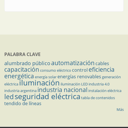
PALABRA CLAVE
automatización
alumbrado público
cables
capacitación
eficiencia
control
consumo eléctrico
energética
energías renovables
energía solar
generación
iluminación
eléctrica
iluminación LED
industria 4.0
industria nacional
industria argentina
instalación eléctrica
seguridad eléctrica
led
tabla de contenidos
tendido de líneas
Más