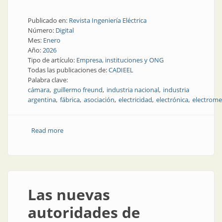
Publicado en:
Revista Ingeniería Eléctrica
Número:
Digital
Mes:
Enero
Año:
2026
Tipo de artículo:
Empresa, instituciones y ONG
Todas las publicaciones de:
CADIEEL
Palabra clave:
cámara
guillermo freund
industria nacional
industria
argentina
fábrica
asociación
electricidad
electrónica
electrome
Read more
about Guillermo Freund al frente de CADIEEL: diálogo
sincero sobre el rol de la Cámara en la actualidad
Las nuevas
autoridades de