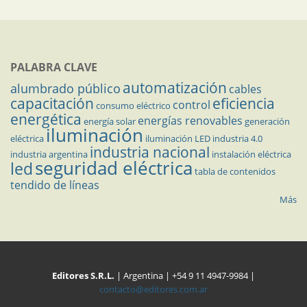
PALABRA CLAVE
automatización
alumbrado público
cables
capacitación
eficiencia
control
consumo eléctrico
energética
energías renovables
energía solar
generación
iluminación
eléctrica
iluminación LED
industria 4.0
industria nacional
industria argentina
instalación eléctrica
seguridad eléctrica
led
tabla de contenidos
tendido de líneas
Más
Editores S.R.L.
| Argentina | +54 9 11 4947-9984 |
contacto@editores.com.ar