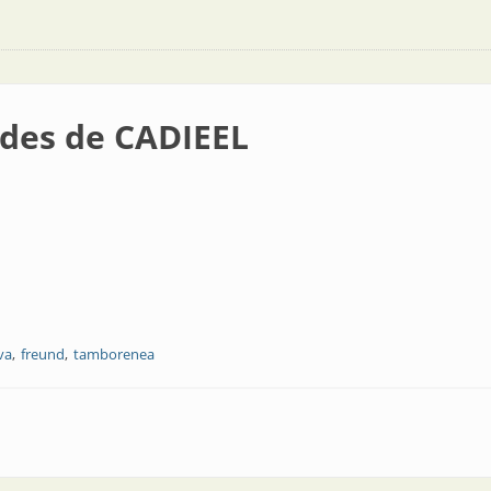
ades de CADIEEL
va
freund
tamborenea
EEL