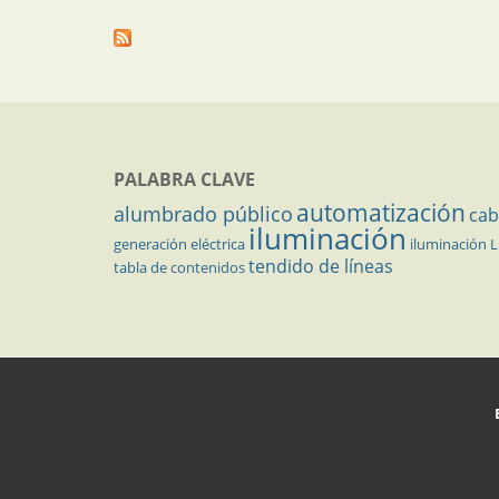
PALABRA CLAVE
automatización
alumbrado público
cab
iluminación
generación eléctrica
iluminación 
tendido de líneas
tabla de contenidos