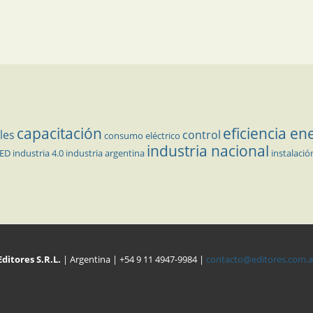
capacitación
eficiencia en
les
control
consumo eléctrico
industria nacional
LED
industria 4.0
industria argentina
instalació
Editores S.R.L.
| Argentina | +54 9 11 4947-9984 |
contacto@editores.com.a