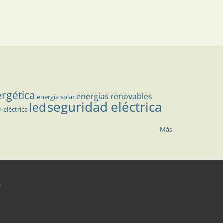
ergética
energías renovables
energía solar
seguridad eléctrica
led
n eléctrica
Más
r