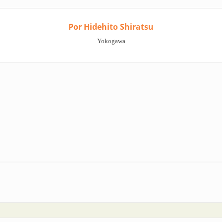
Por Hidehito Shiratsu
Yokogawa
uridad | Comparación entre sistemas instrumentados de seguridad convencio