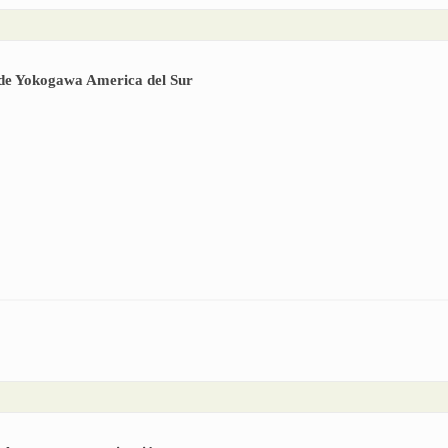
 de Yokogawa America del Sur
idente y CEO de Yokogawa America del Sur