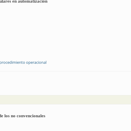
ulares en automatización
procedimiento operacional
dimientos modulares en automatización
de los no convencionales