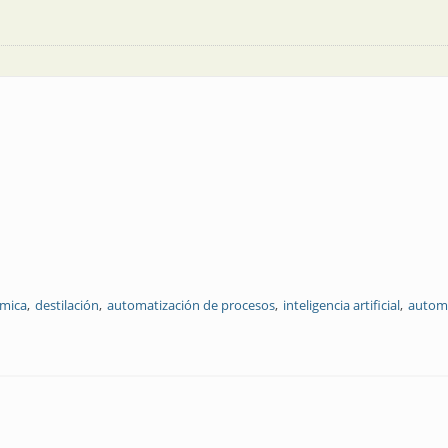
ímica
destilación
automatización de procesos
inteligencia artificial
automat
nta química