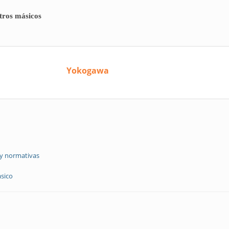
etros másicos
Yokogawa
 y normativas
sico
a de caudalímetros másicos