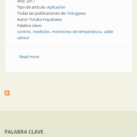
Año:
2017
Tipo de artículo:
Aplicación
Todas las publicaciones de:
Yokogawa
Autor:
Yutaka Hayakawa
Palabra clave:
control
medición
monitoreo de temperatura
cable
sensor
Read more
about Medición | Monitoreo de temperatura con
cable sensor de fibra óptica
PALABRA CLAVE