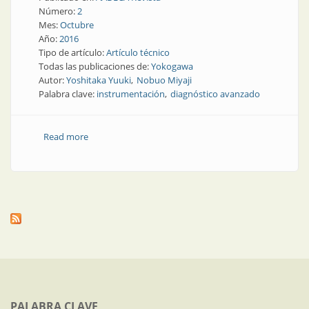
Número:
2
Mes:
Octubre
Año:
2016
Tipo de artículo:
Artículo técnico
Todas las publicaciones de:
Yokogawa
Autor:
Yoshitaka Yuuki
Nobuo Miyaji
Palabra clave:
instrumentación
diagnóstico avanzado
Read more
about Artículo técnico | Diagnóstico de campo
avanzado para alcanzar la excelencia de una
instalación
PALABRA CLAVE