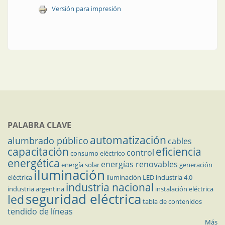
Versión para impresión
PALABRA CLAVE
automatización
alumbrado público
cables
capacitación
eficiencia
control
consumo eléctrico
energética
energías renovables
energía solar
generación
iluminación
eléctrica
iluminación LED
industria 4.0
industria nacional
industria argentina
instalación eléctrica
seguridad eléctrica
led
tabla de contenidos
tendido de líneas
Más