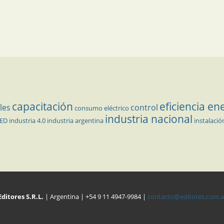
capacitación
eficiencia en
les
control
consumo eléctrico
industria nacional
LED
industria 4.0
industria argentina
instalació
Editores S.R.L.
| Argentina | +54 9 11 4947-9984 |
contacto@editores.com.a