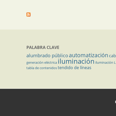
PALABRA CLAVE
automatización
alumbrado público
cab
iluminación
generación eléctrica
iluminación 
tendido de líneas
tabla de contenidos