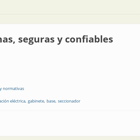
as, seguras y confiables
 y normativas
ación eléctrica
gabinete
base
seccionador
 confiables