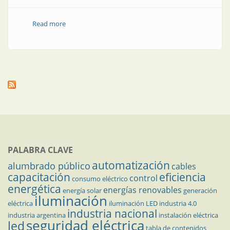
Read more
about Cajas (conduletes) y accesorios
PALABRA CLAVE
automatización
alumbrado público
cables
capacitación
eficiencia
control
consumo eléctrico
energética
energías renovables
energía solar
generación
iluminación
eléctrica
iluminación LED
industria 4.0
industria nacional
industria argentina
instalación eléctrica
seguridad eléctrica
led
tabla de contenidos