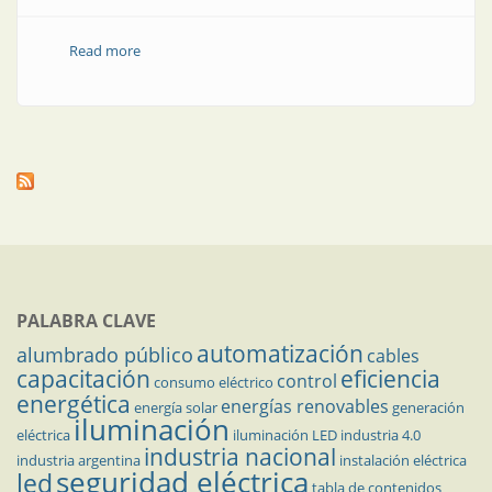
Read more
about Cajas (conduletes) y accesorios
PALABRA CLAVE
automatización
alumbrado público
cables
capacitación
eficiencia
control
consumo eléctrico
energética
energías renovables
energía solar
generación
iluminación
eléctrica
iluminación LED
industria 4.0
industria nacional
industria argentina
instalación eléctrica
seguridad eléctrica
led
tabla de contenidos