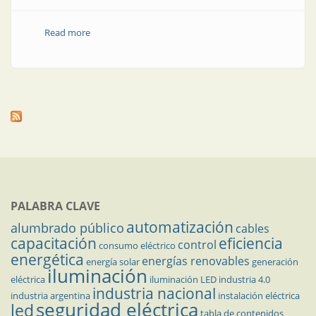
Read more
about Cajas (conduletes) y accesorios
PALABRA CLAVE
automatización
alumbrado público
cables
capacitación
eficiencia
control
consumo eléctrico
energética
energías renovables
energía solar
generación
iluminación
eléctrica
iluminación LED
industria 4.0
industria nacional
industria argentina
instalación eléctrica
seguridad eléctrica
led
tabla de contenidos