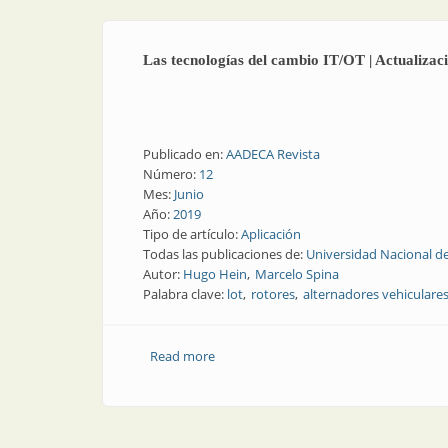
Las tecnologías del cambio IT/OT | Actualizac
Publicado en:
AADECA Revista
Número:
12
Mes:
Junio
Año:
2019
Tipo de artículo:
Aplicación
Todas las publicaciones de:
Universidad Nacional de
Autor:
Hugo Hein
Marcelo Spina
Palabra clave:
lot
rotores
alternadores vehiculare
Read more
about Las tecnologías del cambio IT/OT