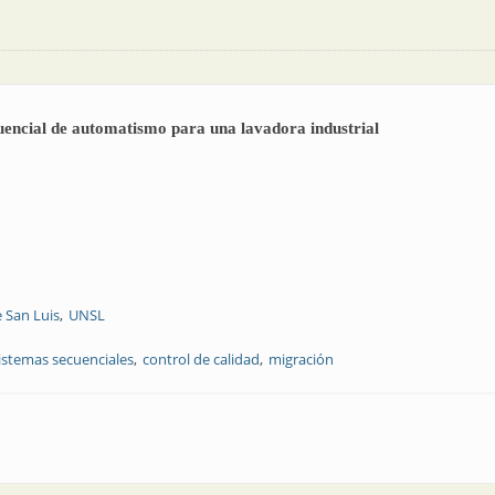
uencial de automatismo para una lavadora industrial
 San Luis
UNSL
istemas secuenciales
control de calidad
migración
gramación secuencial de automatismo para una lavadora industrial