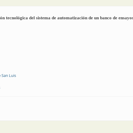
ión tecnológica del sistema de automatización de un banco de ensayos
 San Luis
s
 | Actualización tecnológica del sistema de automatización de un banco de 