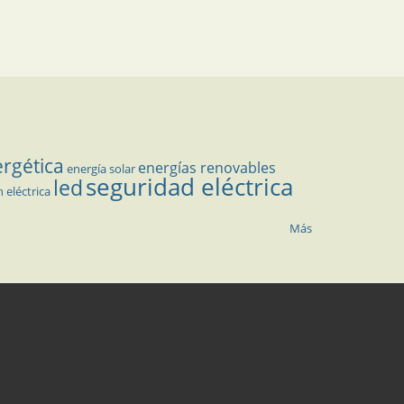
ergética
energías renovables
energía solar
seguridad eléctrica
led
n eléctrica
Más