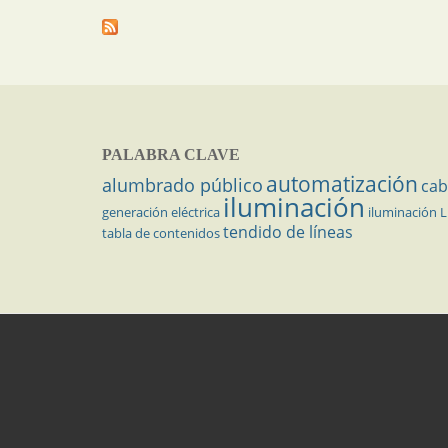
PALABRA CLAVE
automatización
alumbrado público
cab
iluminación
generación eléctrica
iluminación 
tendido de líneas
tabla de contenidos