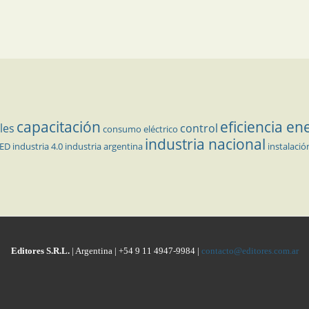
capacitación
eficiencia en
les
control
consumo eléctrico
industria nacional
LED
industria 4.0
industria argentina
instalació
Editores S.R.L.
| Argentina | +54 9 11 4947-9984 |
contacto@editores.com.ar