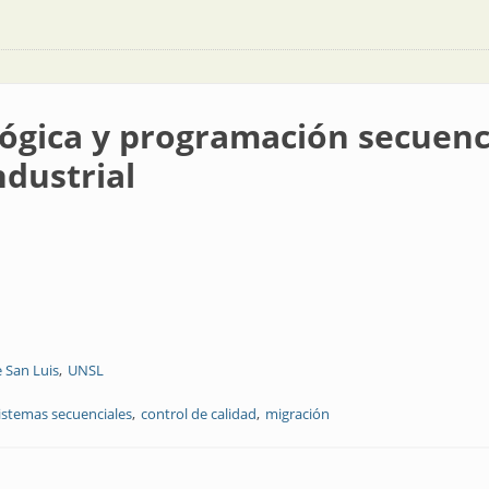
lógica y programación secuen
ndustrial
 San Luis
UNSL
istemas secuenciales
control de calidad
migración
gramación secuencial de automatismo para una lavadora industrial