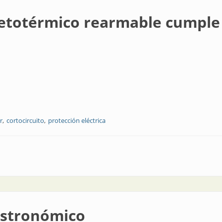
netotérmico rearmable cumple
r
cortocircuito
protección eléctrica
rearmable cumple cien años
astronómico