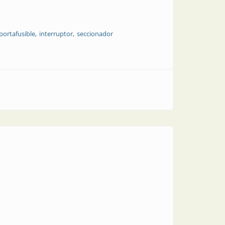
portafusible
interruptor
seccionador