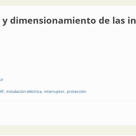
 y dimensionamiento de las in
ca
MF
instalación eléctrica
interruptor
protección
miento de las instalaciones eléctricas