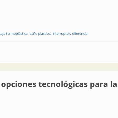
caja termoplástica
caño plástico
interruptor
diferencial
onal en el mercado eléctrico
 opciones tecnológicas para la