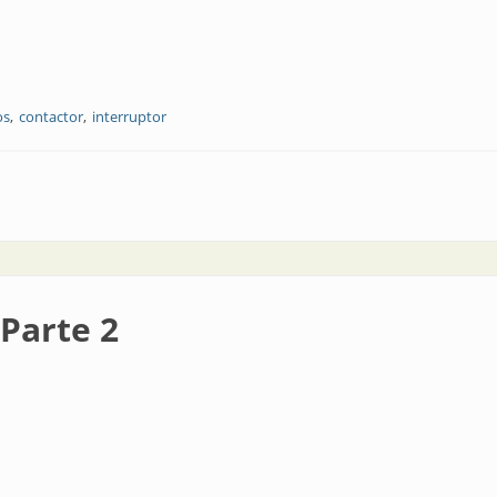
os
contactor
interruptor
ológicas para la industria ferroviaria
 Parte 2