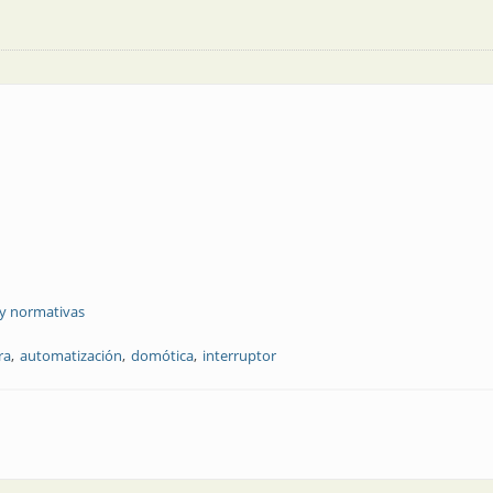
 y normativas
ra
automatización
domótica
interruptor