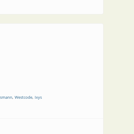
ssmann
Westcode
Ixys