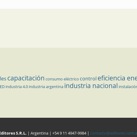
capacitación
eficiencia en
les
control
consumo eléctrico
industria nacional
LED
industria 4.0
industria argentina
instalació
Editores S.R.L.
| Argentina | +54 9 11 4947-9984 |
contacto@editores.com.a