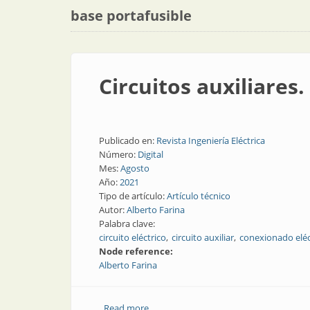
base portafusible
Circuitos auxiliares.
Publicado en:
Revista Ingeniería Eléctrica
Número:
Digital
Mes:
Agosto
Año:
2021
Tipo de artículo:
Artículo técnico
Autor:
Alberto Farina
Palabra clave:
circuito eléctrico
circuito auxiliar
conexionado eléc
Node reference:
Alberto Farina
Read more
about Circuitos auxiliares. Parte 2