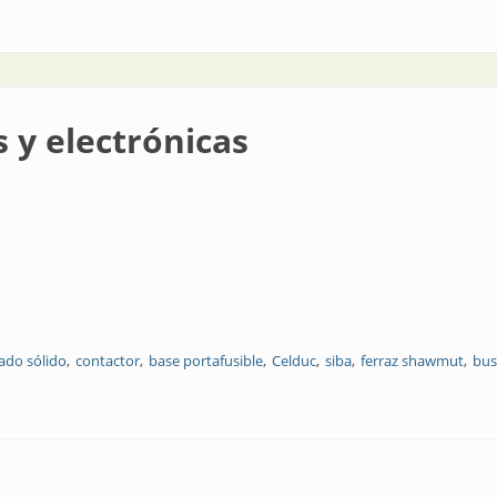
s y electrónicas
tado sólido
contactor
base portafusible
Celduc
siba
ferraz shawmut
bu
as