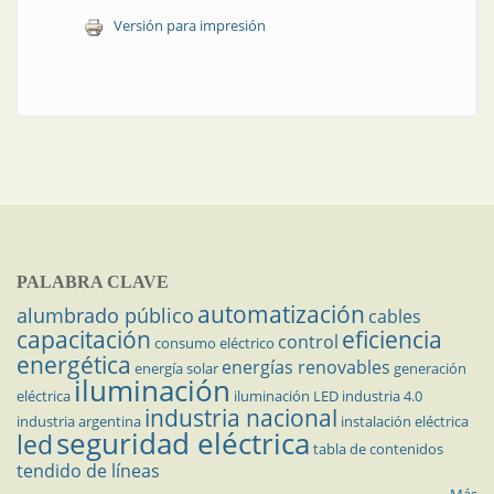
Versión para impresión
PALABRA CLAVE
automatización
alumbrado público
cables
capacitación
eficiencia
control
consumo eléctrico
energética
energías renovables
energía solar
generación
iluminación
eléctrica
iluminación LED
industria 4.0
industria nacional
industria argentina
instalación eléctrica
seguridad eléctrica
led
tabla de contenidos
tendido de líneas
Más