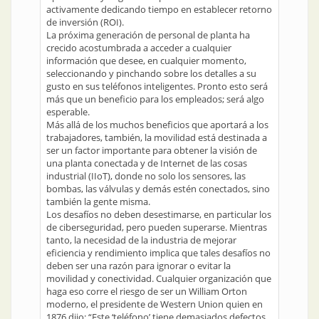
activamente dedicando tiempo en establecer retorno
de inversión (ROI).
La próxima generación de personal de planta ha
crecido acostumbrada a acceder a cualquier
información que desee, en cualquier momento,
seleccionando y pinchando sobre los detalles a su
gusto en sus teléfonos inteligentes. Pronto esto será
más que un beneficio para los empleados; será algo
esperable.
Más allá de los muchos beneficios que aportará a los
trabajadores, también, la movilidad está destinada a
ser un factor importante para obtener la visión de
una planta conectada y de Internet de las cosas
industrial (IIoT), donde no solo los sensores, las
bombas, las válvulas y demás estén conectados, sino
también la gente misma.
Los desafíos no deben desestimarse, en particular los
de ciberseguridad, pero pueden superarse. Mientras
tanto, la necesidad de la industria de mejorar
eficiencia y rendimiento implica que tales desafíos no
deben ser una razón para ignorar o evitar la
movilidad y conectividad. Cualquier organización que
haga eso corre el riesgo de ser un William Orton
moderno, el presidente de Western Union quien en
1876 dijo: “Este ‘teléfono’ tiene demasiados defectos