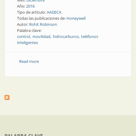
Mes:
Diciembre
Año:
2016
Tipo de artículo:
AADECA
Todas las publicaciones de:
Honeywell
Autor:
Rohit Robinson
Palabra clave:
control
movilidad
hidrocarburos
teléfonos
inteligentes
Read more
about Instrumentación de campo | Teléfonos
inteligentes en el corazón de las plantas