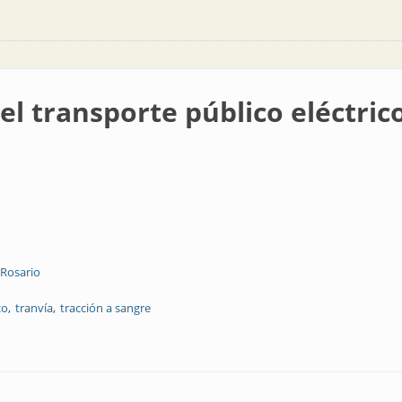
del transporte público eléctric
 Rosario
co
tranvía
tracción a sangre
 público eléctrico