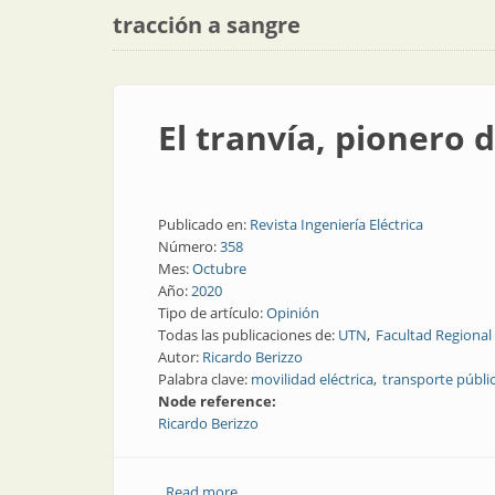
tracción a sangre
El tranvía, pionero 
Publicado en:
Revista Ingeniería Eléctrica
Número:
358
Mes:
Octubre
Año:
2020
Tipo de artículo:
Opinión
Todas las publicaciones de:
UTN
Facultad Regional
Autor:
Ricardo Berizzo
Palabra clave:
movilidad eléctrica
transporte públi
Node reference:
Ricardo Berizzo
Read more
about El tranvía, pionero del transporte