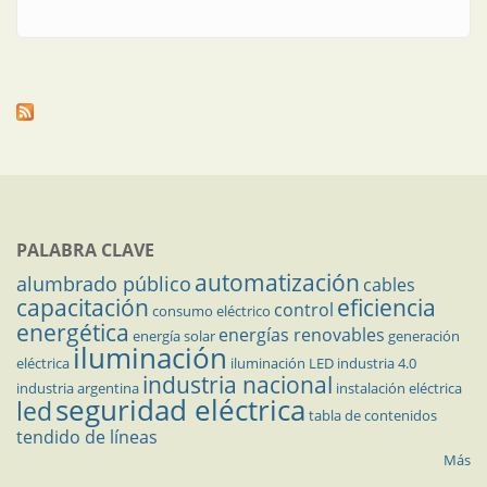
realizar en conductores y protecciones al momento
de proyectar una instalación eléctrica
PALABRA CLAVE
automatización
alumbrado público
cables
capacitación
eficiencia
control
consumo eléctrico
energética
energías renovables
energía solar
generación
iluminación
eléctrica
iluminación LED
industria 4.0
industria nacional
industria argentina
instalación eléctrica
seguridad eléctrica
led
tabla de contenidos
tendido de líneas
Más