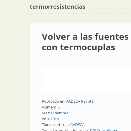
termorresistencias
Volver a las fuente
con termocuplas
Publicado en:
AADECA Revista
Número:
3
Mes:
Diciembre
Año:
2016
Tipo de artículo:
AADECA
Todas las publicaciones de:
SVS Consultores