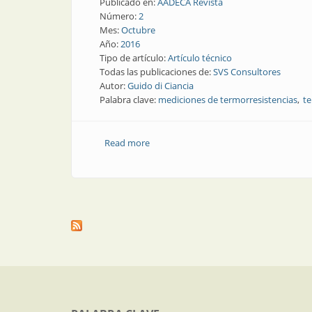
Publicado en:
AADECA Revista
Número:
2
Mes:
Octubre
Año:
2016
Tipo de artículo:
Artículo técnico
Todas las publicaciones de:
SVS Consultores
Autor:
Guido di Ciancia
Palabra clave:
mediciones de termorresistencias
te
Read more
about Artículo técnico | Solución a pr