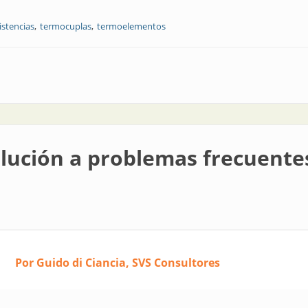
istencias
termocuplas
termoelementos
a problemas frecuentes en mediciones con termocuplas
Solución a problemas frecuent
Por Guido di Ciancia, SVS Consultores