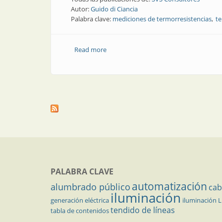
Autor:
Guido di Ciancia
Palabra clave:
mediciones de termorresistencias
te
Read more
about Artículo técnico | Solución a pr
PALABRA CLAVE
automatización
alumbrado público
cab
iluminación
generación eléctrica
iluminación 
tendido de líneas
tabla de contenidos