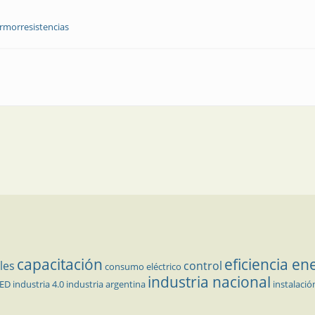
rmorresistencias
oblemas frecuentes en mediciones con termorresistencias
capacitación
eficiencia en
les
control
consumo eléctrico
industria nacional
LED
industria 4.0
industria argentina
instalació