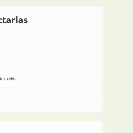
ctarlas
ica
celda