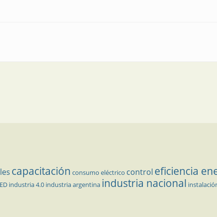
formación
capacitación
eficiencia en
les
control
consumo eléctrico
industria nacional
LED
industria 4.0
industria argentina
instalació