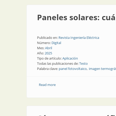
Paneles solares: cuá
Publicado en:
Revista Ingeniería Eléctrica
Número:
Digital
Mes:
Abril
Año:
2025
Tipo de artículo:
Aplicación
Todas las publicaciones de:
Testo
Palabra clave:
panel fotovoltaico
imagen termográf
Read more
about Paneles solares: cuáles son sus f