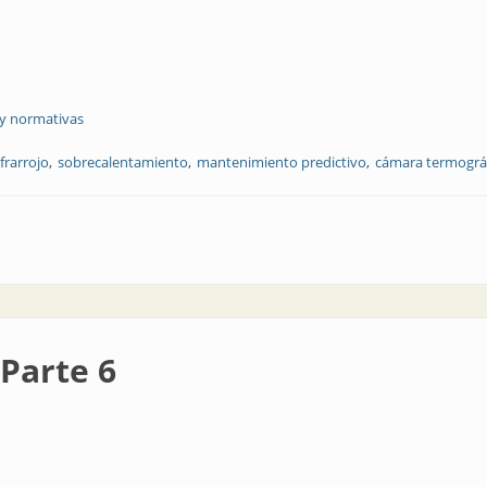
 y normativas
nfrarrojo
sobrecalentamiento
mantenimiento predictivo
cámara termográ
 instalaciones eléctricas
 Parte 6