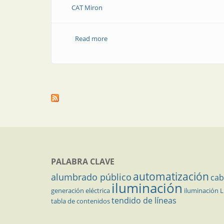
CAT Miron
Read more
about Ventilación de las salas de trans
PALABRA CLAVE
automatización
alumbrado público
cab
iluminación
generación eléctrica
iluminación 
tendido de líneas
tabla de contenidos