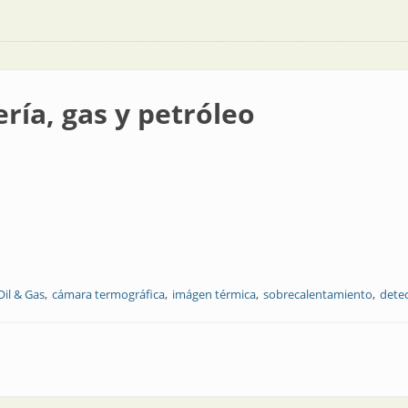
ría, gas y petróleo
Oil & Gas
cámara termográfica
imágen térmica
sobrecalentamiento
dete
tróleo