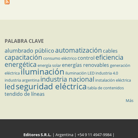
PALABRA CLAVE
automatización
alumbrado público
cables
capacitación
eficiencia
control
consumo eléctrico
energética
energías renovables
energía solar
generación
iluminación
eléctrica
iluminación LED
industria 4.0
industria nacional
industria argentina
instalación eléctrica
seguridad eléctrica
led
tabla de contenidos
tendido de líneas
Más
Editores S.R.L.
| Argentina | +54 9 11 4947-9984 |