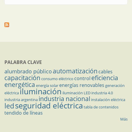
PALABRA CLAVE
automatización
alumbrado público
cables
capacitación
eficiencia
control
consumo eléctrico
energética
energías renovables
energía solar
generación
iluminación
eléctrica
iluminación LED
industria 4.0
industria nacional
industria argentina
instalación eléctrica
seguridad eléctrica
led
tabla de contenidos
tendido de líneas
Más