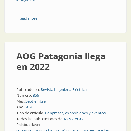
energética
Read more
about El gas como vehículo para las transiciones
energéticas
AOG Patagonia llega
en 2022
Publicado en:
Revista Ingeniería Eléctrica
Número:
356
Mes:
Septiembre
Año:
2020
Tipo de artículo:
Congresos, exposiciones y eventos
Todas las publicaciones de:
IAPG
AOG
Palabra clave:
congreso
exposición
petróleo
gas
reprogramación