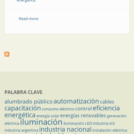
energética
Read more
about El gas como vehículo para las transiciones
energéticas
PALABRA CLAVE
automatización
alumbrado público
cables
capacitación
eficiencia
control
consumo eléctrico
energética
energías renovables
energía solar
generación
iluminación
eléctrica
iluminación LED
industria 4.0
industria nacional
industria argentina
instalación eléctrica