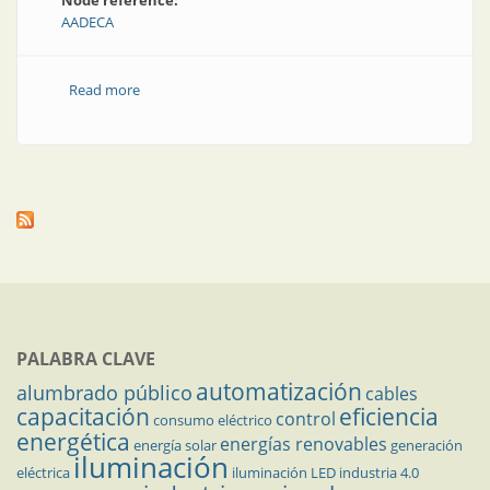
Node reference:
AADECA
Read more
about AADECA presente en AOG 2022
PALABRA CLAVE
automatización
alumbrado público
cables
capacitación
eficiencia
control
consumo eléctrico
energética
energías renovables
energía solar
generación
iluminación
eléctrica
iluminación LED
industria 4.0