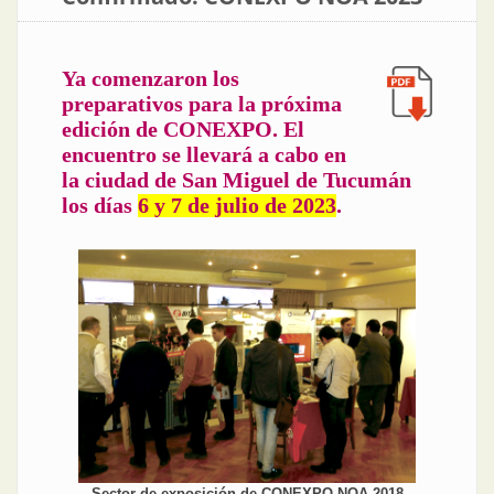
Ya comenzaron los
preparativos para la próxima
edición de CONEXPO. El
encuentro se llevará a cabo en
la ciudad de San Miguel de Tucumán
los días
6 y 7 de julio de 2023
.
Sector de exposición de CONEXPO NOA 2018