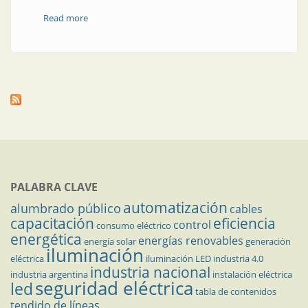
Read more
about Así se asegura la calidad de la energía
PALABRA CLAVE
automatización
alumbrado público
cables
capacitación
eficiencia
control
consumo eléctrico
energética
energías renovables
energía solar
generación
iluminación
eléctrica
iluminación LED
industria 4.0
industria nacional
industria argentina
instalación eléctrica
seguridad eléctrica
led
tabla de contenidos
tendido de líneas