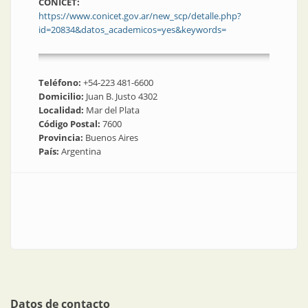
CONICET:
https://www.conicet.gov.ar/new_scp/detalle.php?
id=20834&datos_academicos=yes&keywords=
Teléfono:
+54-223 481-6600
Domicilio:
Juan B. Justo 4302
Localidad:
Mar del Plata
Código Postal:
7600
Provincia:
Buenos Aires
País:
Argentina
Datos de contacto