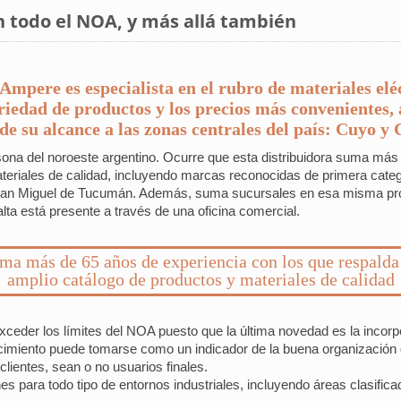
en todo el NOA, y más allá también
Ampere es especialista en el rubro de materiales eléc
edad de productos y los precios más convenientes, 
e su alcance a las zonas centrales del país: Cuyo y
na del noroeste argentino. Ocurre que esta distribuidora suma más 
teriales de calidad, incluyendo marcas reconocidas de primera categ
e San Miguel de Tucumán. Además, suma sucursales en esa misma pro
a está presente a través de una oficina comercial.
ma más de 65 años de experiencia con los que respalda
amplio catálogo de productos y materiales de calidad
exceder los límites del NOA puesto que la última novedad es la inco
cimiento puede tomarse como un indicador de la buena organización d
ientes, sean o no usuarios finales.
es para todo tipo de entornos industriales, incluyendo áreas clasific