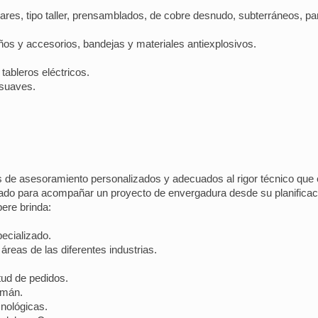
lares, tipo taller, prensamblados, de cobre desnudo, subterráneos, p
años y accesorios, bandejas y materiales antiexplosivos.
ableros eléctricos.
 suaves.
.
de asesoramiento personalizados y adecuados al rigor técnico que 
itado para acompañar un proyecto de envergadura desde su planificac
pere brinda:
ecializado.
reas de las diferentes industrias.
tud de pedidos.
umán.
nológicas.