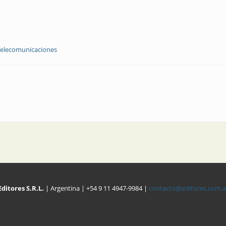
telecomunicaciones
Editores S.R.L.
| Argentina | +54 9 11 4947-9984 |
contacto@editores.com.a