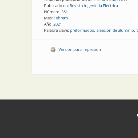
Publicado en:
Revista Ingeniería Eléctrica
Número:
361
Mes:
Febrero
Año:
2021
Palabra clave:
preformados
aleación de aluminio
Versión para impresión