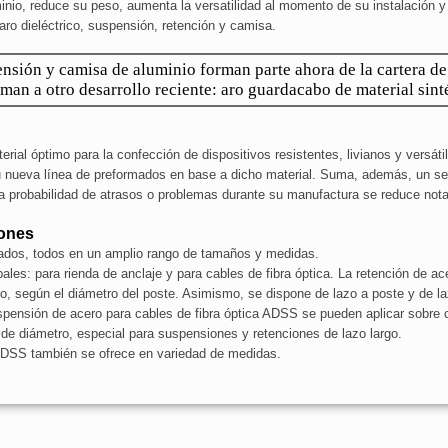
luminio, reduce su peso, aumenta la versatilidad al momento de su instalación y
aro dieléctrico, suspensión, retención y camisa.
nsión y camisa de aluminio forman parte ahora de la cartera de
man a otro desarrollo reciente: aro guardacabo de material sinté
rial óptimo para la confección de dispositivos resistentes, livianos y versáti
 nueva línea de preformados en base a dicho material. Suma, además, un serv
, la probabilidad de atrasos o problemas durante su manufactura se reduce not
iones
ados, todos en un amplio rango de tamaños y medidas.
les: para rienda de anclaje y para cables de fibra óptica. La retención de ac
o, según el diámetro del poste. Asimismo, se dispone de lazo a poste y de la
uspensión de acero para cables de fibra óptica ADSS se pueden aplicar sobre c
e diámetro, especial para suspensiones y retenciones de lazo largo.
 ADSS también se ofrece en variedad de medidas.