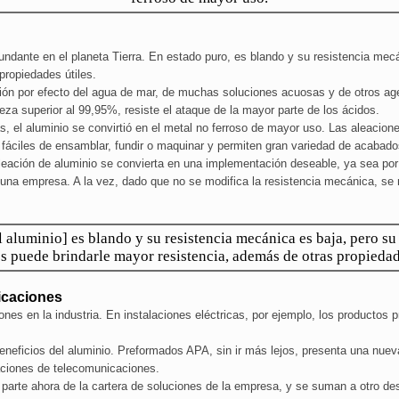
ndante en el planeta Tierra. En estado puro, es blando y su resistencia mec
propiedades útiles.
rosión por efecto del agua de mar, de muchas soluciones acuosas y de otros a
za superior al 99,95%, resiste el ataque de la mayor parte de los ácidos.
, el aluminio se convirtió en el metal no ferroso de mayor uso. Las aleaciones
áciles de ensamblar, fundir o maquinar y permiten gran variedad de acabado
leación de aluminio se convierta en una implementación deseable, ya sea por 
e una empresa. A la vez, dado que no se modifica la resistencia mecánica, se 
l aluminio] es blando y su resistencia mecánica es baja, pero su
s puede brindarle mayor resistencia, además de otras propiedade
icaciones
nes en la industria. En instalaciones eléctricas, por ejemplo, los productos 
neficios del aluminio. Preformados APA, sin ir más lejos, presenta una nuev
laciones de telecomunicaciones.
arte ahora de la cartera de soluciones de la empresa, y se suman a otro desa