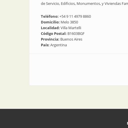
de Servicio, Edificios, Monumentos, y Viviendas Fami
Teléfono:
+54 9 11 4979 8860
Domicilio:
Melo 3850
Localidad:
Villa Martelli
Código Postal:
B1603BGF
Provincia:
Buenos Aires
País:
Argentina