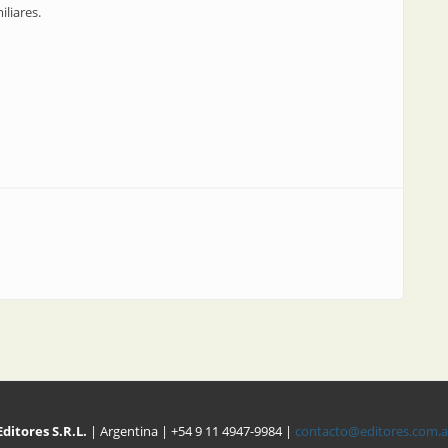
liares.
Editores S.R.L.
| Argentina | +54 9 11 4947-9984 |
contacto@editores.com.a