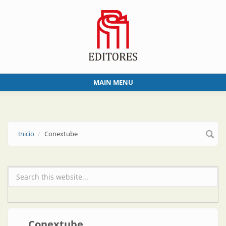
Skip to main content
MAIN MENU
Inicio
Conextube
Formulario de búsqueda
Conextube