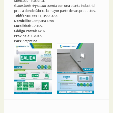
fabricación nacional.
Gama Sonic Argentina
cuenta con una planta industrial
propia donde fabrica la mayor parte de sus productos.
Teléfono:
(+54-11) 4583-3700
Domicilio:
Campana 1358
Localidad:
C.A.B.A.
Código Postal:
1416
Provincia:
C.A.B.A.
País:
Argentina